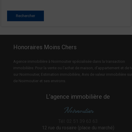
Honoraires Moins Chers
Agence immobilière à Noirmoutier spécialisée dans la transaction
immobilière. Pour la vente ou l’achat de maison, d’appartement et de t
sur Noirmoutier, Estimation immobilière, Avis de valeur immobilière sur 
de Noirmoutier et ses environs.
L’agence immobilière de
Noirnoutier
Tél: 02 51 39 63 63
12 rue du rosaire (place du marché)