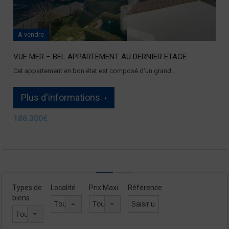
A vendre
VUE MER – BEL APPARTEMENT AU DERNIER ETAGE
Cet appartement en bon état est composé d’un grand…
Plus d'informations
186.300€
1
2
Types de
Localité
Prix Maxi
Référence
biens
Tous les lieux
Tout sélectionner
Tous les types