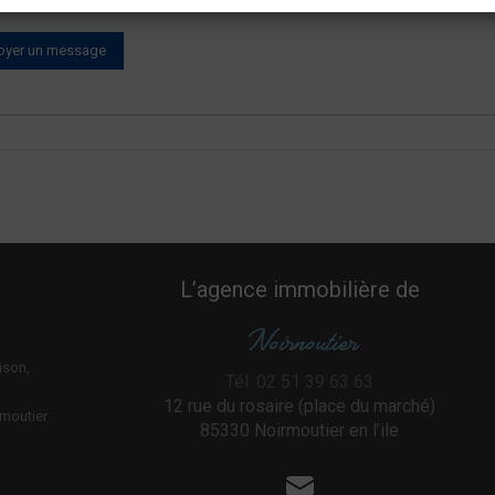
L’agence immobilière de
Noirnoutier
ison,
Tél: 02 51 39 63 63
n
12 rue du rosaire (place du marché)
rmoutier
85330 Noirmoutier en l’ile