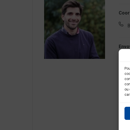
Coor
B
Envo
Pou
coo
con
com
ou 
car
RGP
Je