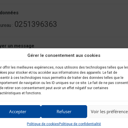
données
0251396363
ureau :
yer un message
Gérer le consentement aux cookies
r offrir les meilleures expériences, nous utilisons des technologies telles que le
kies pour stocker et/ou accéder aux informations des appareils. Le fait de
sentir à ces technologies nous permettra de traiter des données telles que le
portement de navigation ou les ID uniques sur ce site. Le fait de ne pas consent
de retirer son consentement peut avoir un effet négatif sur certaines
actéristiques et fonctions.
Accepter
Refuser
Voir les préférence
D
*
 consens à ce que ce site stocke mes informations afin qu\'ils puissent répo
Politique de cookies
Politique de confidentialité