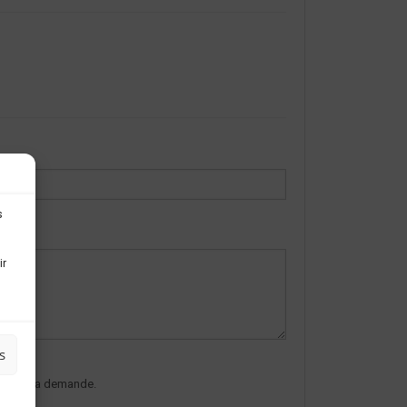
s
ir
s
ndre à ma demande.