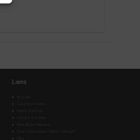
Liens
Accueil
Tous Nos Biens
Notre Agence
Vendre Son Bien
Nos Biens Vendus
Nos Honoraires / Notre Concept
FAQ