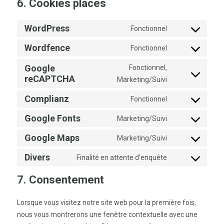
6. Cookies placés
WordPress
Fonctionnel
Consent
to
Wordfence
Fonctionnel
Consent
service
to
wordpress
Google
Fonctionnel,
service
Consent
reCAPTCHA
Marketing/Suivi
wordfence
to
service
Complianz
Fonctionnel
Consent
google-
to
recaptcha
Google Fonts
Marketing/Suivi
Consent
service
to
complianz
Google Maps
Marketing/Suivi
Consent
service
to
google-
Divers
Finalité en attente d’enquête
Consent
service
fonts
to
google-
7. Consentement
service
maps
divers
Lorsque vous visitez notre site web pour la première fois,
nous vous montrerons une fenêtre contextuelle avec une