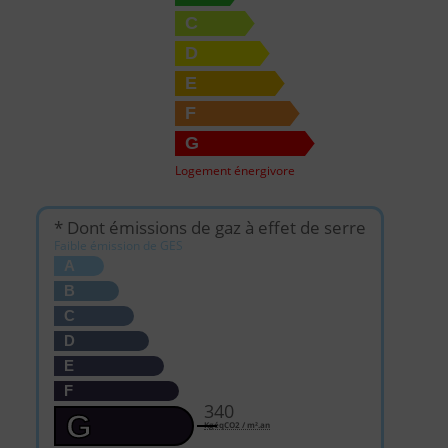
C
D
E
F
G
Logement énergivore
* Dont émissions de gaz à effet de serre
Faible émission de GES
A
B
C
D
E
F
340
G
KgéqCO2 / m².an