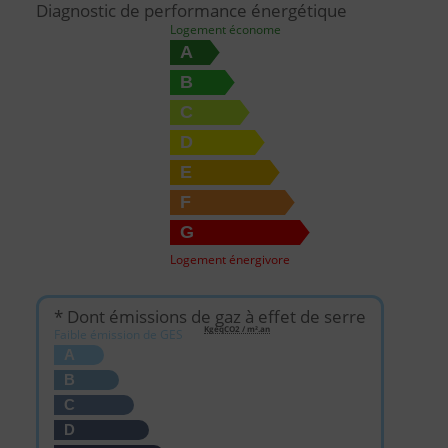
Diagnostic de performance énergétique
Logement économe
A
B
C
D
E
F
G
Logement énergivore
* Dont émissions de gaz à effet de serre
KgéqCO2 / m².an
Faible émission de GES
A
B
C
D