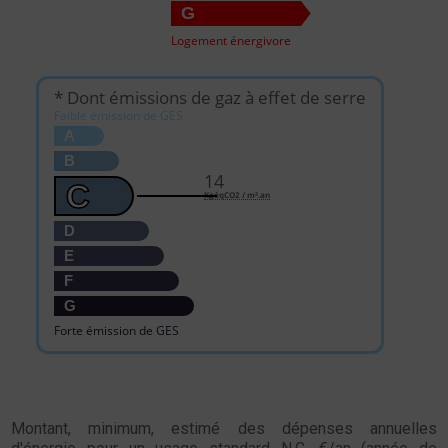
G
Logement énergivore
* Dont émissions de gaz à effet de serre
Faible émission de GES
A
B
14
C
KgéqCO2 / m².an
D
E
F
G
Forte émission de GES
Montant, minimum, estimé des dépenses annuelles