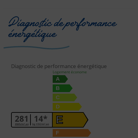
Diagnostic de performance
énergétique
Diagnostic de performance énergétique
Logement économe
A
B
C
D
281
14*
E
KWh/m².an
kg CO2/m².an
F