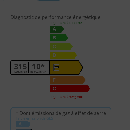
Diagnostic de performance énergétique
Logement économe
A
B
C
D
315
10*
E
KWh/m².an
kg CO2/m².an
F
G
Logement énergivore
* Dont émissions de gaz à effet de serre
Faible émission de GES
A