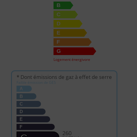
B
C
D
E
F
G
Logement énergivore
* Dont émissions de gaz à effet de serre
Faible émission de GES
A
B
C
D
E
F
260