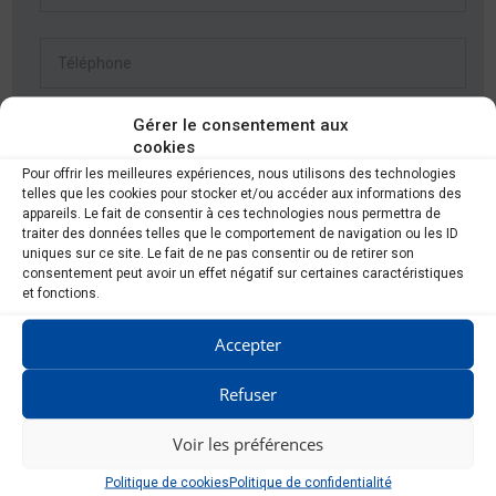
Gérer le consentement aux
cookies
Pour offrir les meilleures expériences, nous utilisons des technologies
telles que les cookies pour stocker et/ou accéder aux informations des
appareils. Le fait de consentir à ces technologies nous permettra de
traiter des données telles que le comportement de navigation ou les ID
uniques sur ce site. Le fait de ne pas consentir ou de retirer son
consentement peut avoir un effet négatif sur certaines caractéristiques
RGPD
*
et fonctions.
Je consens à ce que ce site stocke mes informations afin
Accepter
qu\'ils puissent répondre à ma demande.
Refuser
Voir les préférences
Politique de cookies
Politique de confidentialité