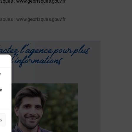
risques : www.georisques.gouv.fr
isques :
www.georisques.gouv.fr
ctez l'agence pour plus
d'informations
s
ir
s