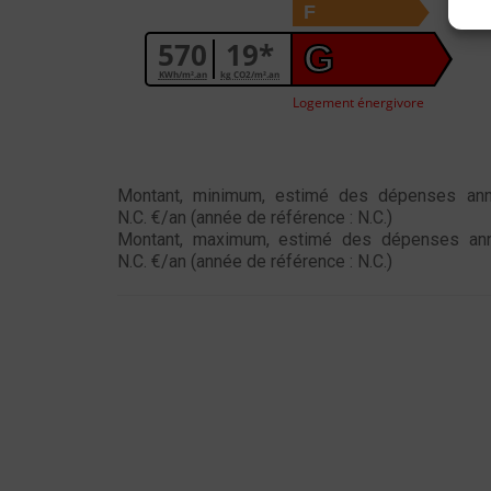
F
570
19*
G
KWh/m².an
kg CO2/m².an
Logement énergivore
Montant, minimum, estimé des dépenses annu
N.C. €/an (année de référence : N.C.)
Montant, maximum, estimé des dépenses annu
N.C. €/an (année de référence : N.C.)