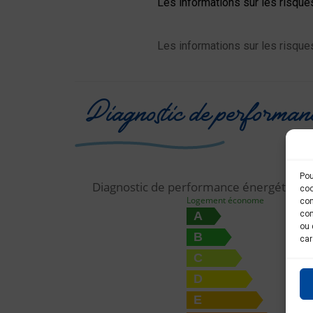
Les informations sur les risque
Les informations sur les risque
Diagnostic de performan
Pou
Diagnostic de performance énergétique
coo
Logement économe
con
com
A
ou 
B
car
C
D
E