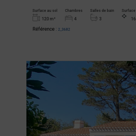
Surface au sol
Chambres
Salles de bain
Surface 
120 m²
4
3
16
Référence :
2_3682