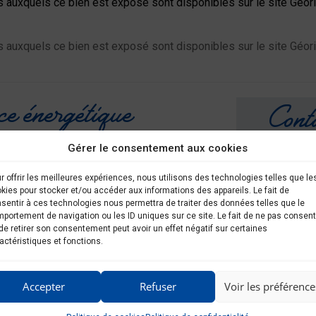
s auxquels ce bien est exposé sont disponibles sur le site Géo
s auxquels ce bien est exposé sont disponibles sur le site Géor
ce énergétique
Conta
Gérer le consentement aux cookies
r offrir les meilleures expériences, nous utilisons des technologies telles que le
kies pour stocker et/ou accéder aux informations des appareils. Le fait de
* Dont émissions de gaz à
sentir à ces technologies nous permettra de traiter des données telles que le
effet de serre
portement de navigation ou les ID uniques sur ce site. Le fait de ne pas consent
Faible émission de GES
de retirer son consentement peut avoir un effet négatif sur certaines
A
actéristiques et fonctions.
B
19
C
KgéqCO2 / m².an
Accepter
Refuser
Voir les préférence
D