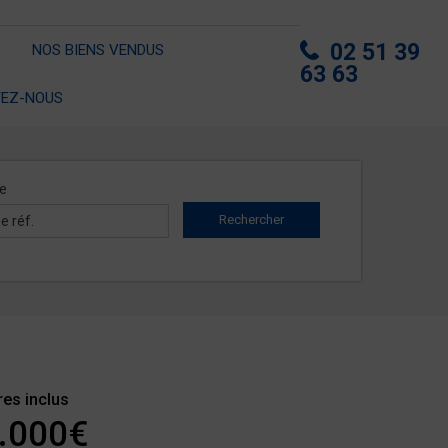
02 51 39
NOS BIENS VENDUS
63 63
EZ-NOUS
e
res inclus
.000€