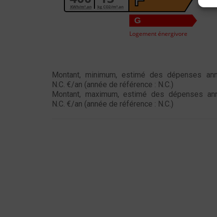
KWh/m².an
kg CO2/m².an
G
Logement énergivore
Montant, minimum, estimé des dépenses annu
N.C. €/an (année de référence : N.C.)
Montant, maximum, estimé des dépenses annu
N.C. €/an (année de référence : N.C.)