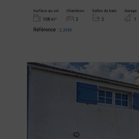
Surface au sol
Chambres
Salles de bain
Garage
108 m²
2
2
1
Référence :
2_3558