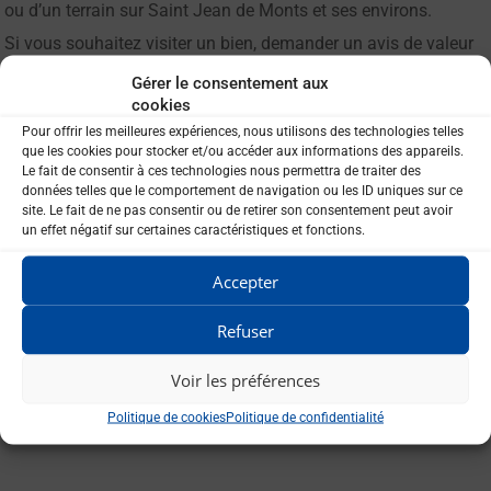
ou d’un terrain sur Saint Jean de Monts et ses environs.
Si vous souhaitez visiter un bien, demander un avis de valeur
de votre bien ou tout simplement nous faire part de votre futur
Gérer le consentement aux
projet, Fabienne est à votre écoute !
cookies
MIEUX NOUS CONNAÎTRE
Pour offrir les meilleures expériences, nous utilisons des technologies telles
que les cookies pour stocker et/ou accéder aux informations des appareils.
Le fait de consentir à ces technologies nous permettra de traiter des
Découvrez les biens de l'agence de
données telles que le comportement de navigation ou les ID uniques sur ce
Saint Jean de Monts
site. Le fait de ne pas consentir ou de retirer son consentement peut avoir
un effet négatif sur certaines caractéristiques et fonctions.
Accepter
Trier par:
Prix décroissant
Refuser
Aucun résultat trouvé !
Voir les préférences
Politique de cookies
Politique de confidentialité